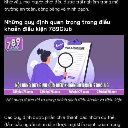
Nhờ vậy, mọi người chơi đều được trải nghiệm trong môi
trường an toàn, công bằng và minh bạch.
Những quy định quan trọng trong điều
khoản điều kiện 789Club
Nội dung được đề ra trong chính sách điều khoản và điều kiện
Các quy định được phân chia thành các nhóm cụ thể,
đảm bảo người chơi nắm được mọi khía cạnh quan trọng