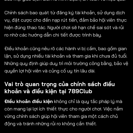
Chính sách bao quát từ đăng ký tài khoản, sử dụng dịch
vụ, đặt cược cho đến nạp rút tiền, đảm bảo hội viên thực
hiện đúng thao tác. Người chơi sẽ hạn chế sai sót và rủi
ro nhờ các hướng dẫn chi tiết được trình bày.
Điều khoản cũng nêu rõ các hành vi bị cấm, bao gồm gian
lận, sử dụng nhiều tài khoản và tham gia khi chưa đủ tuổi.
Những quy định giúp duy trì môi trường công bằng, bảo vệ
quyền lợi hội viên và củng cố uy tín lâu dài.
Vai trò quan trọng của chính sách điều
khoản và điều kiện tại 789Club
Điều khoản điều kiện
không chỉ là quy tắc pháp lý mà
còn mang lại lợi ích thiết thực cho người chơi. Việc nắm
vững chính sách giúp hội viên tham gia một cách chủ
động và tránh những rủi ro không cần thiết.