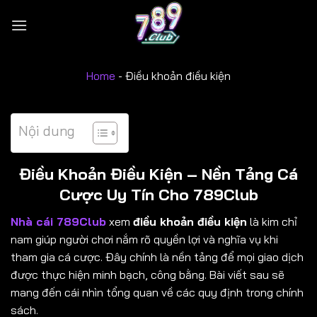
Bỏ
qua
nội
dung
Home
-
Điều khoản điều kiện
Nội dung
Điều Khoản Điều Kiện – Nền Tảng Cá
Cược Uy Tín Cho 789Club
Nhà cái 789Club
xem
điều khoản điều kiện
là kim chỉ
nam giúp người chơi nắm rõ quyền lợi và nghĩa vụ khi
tham gia cá cược. Đây chính là nền tảng để mọi giao dịch
được thực hiện minh bạch, công bằng. Bài viết sau sẽ
mang đến cái nhìn tổng quan về các quy định trong chính
sách.