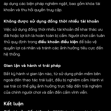
áp dụng các biện pháp nghiêm ngặt, bao gồm khóa tài
khoản và thu hồi quyền truy cập.
Không được sử dụng đồng thời nhiều tài khoản
Việc sử dụng đồng thời nhiều tài khoản để khai thác ưu
đãi hoặc lợi ích là hoàn toàn bị cấm. Người chơi cần tuân
thủ quy định trong
điều khoản điều kiện
để bảo vệ
quyền lợi cá nhân và tránh các ảnh hưởng tiêu cực đến
hệ thống.
Gian lận và hành vi trái phép
Bất kỳ hành vi gian lận nào, từ sử dụng phần mềm bên
ngoài đến thao tác trái luật, đều bị nghiêm cấm. Hành vi
sai trái có thể gây ảnh hưởng trực tiếp đến trải nghiệm
của chính người chơi và dẫn đến cấm vĩnh viễn.
Kết luận