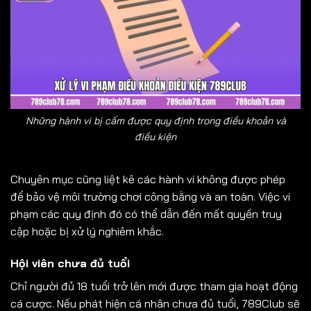
Những hành vi bị cấm được quy định trong điều khoản và
điều kiện
Chuyên mục cũng liệt kê các hành vi không được phép
để bảo vệ môi trường chơi công bằng và an toàn. Việc vi
phạm các quy định đó có thể dẫn đến mất quyền truy
cập hoặc bị xử lý nghiêm khắc.
Hội viên chưa đủ tuổi
Chỉ người đủ 18 tuổi trở lên mới được tham gia hoạt động
cá cược. Nếu phát hiện cá nhân chưa đủ tuổi, 789Club sẽ