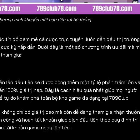
ương trình khuyến mãi nạp tiền tại hệ thống
c tín đồ đam mê cá cược trực tuyến, luôn dẫn đầu thị trường
cực kỳ hấp dẫn. Dưới đây là một số chương trình ưu đãi mà m
tham gia:
tiền lần đầu tiên sẽ được cộng thêm một tỷ lệ phần trăm lớn v
 150% giá trị nạp. Đây là cách hiệu quả nhất giúp mọi người
thể tự do khám phá toàn bộ kho game đa dạng tại 789Club.
 không chỉ có giá trị cao mà còn dễ dàng tham gia nhận thưởn
h công và hoàn tất khoản giao dịch đầu tiên theo quy định thì
o tài khoản game ngay lập tức.