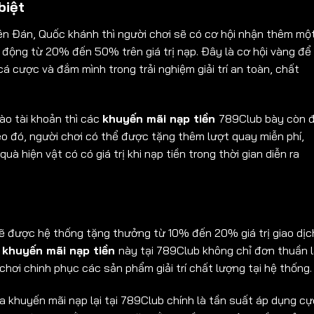
biệt
ên Đán, Quốc khánh thì người chơi sẽ có cơ hội nhận thêm mộ
động từ 20% đến 50% trên giá trị nạp. Đây là cơ hội vàng để
á cược và đắm mình trong trải nghiệm giải trí an toàn, chất
ào tài khoản thì các
khuyến mãi nạp tiền
789Club bày còn đ
heo đó, người chơi có thể được tặng thêm lượt quay miễn phí,
 hiện vật có có giá trị khi nạp tiền trong thời gian diễn ra
 sẽ được hệ thống tặng thưởng từ 10% đến 20% giá trị giao dịc
,
khuyến mãi nạp tiền
này tại 789Club không chỉ đơn thuần 
chơi chinh phục các sản phẩm giải trí chất lượng tại hệ thống.
ủa khuyến mãi nạp lại tại 789Club chính là tần suất áp dụng cự