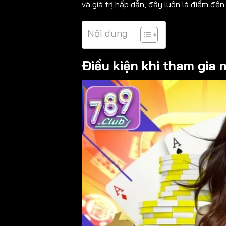
và giá trị hấp dẫn, đây luôn là điểm đế
Nội dung
Điều kiện khi tham gia