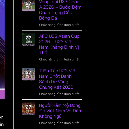
Vòng loại U23 Châu
27
–
Á 2026 – Bước Đệm
Th1
Đại
Quan Trọng Của
Hội
Bóng Đá
Thi
Đấu
ở
Chức năng bình luận bị tắt
Thể
Vòng
Thao
loại
AFC U23 Asian Cup
27
Lớn
U23
2026 – U23 Việt
Th1
Nhất
Châu
Nam Khẳng Định Vị
Đông
Á
Thế
Nam
2026
Á
–
ở
Chức năng bình luận bị tắt
Bước
AFC
Đệm
U23
Triệu Tập U23 Việt
27
Quan
Asian
Nam Chốt Danh
Th1
Trọng
Cup
Sách Dự Vòng
Của
2026
Chung Kết 2026
Bóng
–
Đá
U23
ở
Chức năng bình luận bị tắt
Việt
Triệu
Nam
Tập
Người Hâm Mộ Bóng
27
Khẳng
U23
Đá Việt Nam Và Đêm
Th1
Định
Việt
Không Ngủ
ồn
Vị
Nam
Thế
ở
Chức năng bình luận bị tắt
Chốt
ền
Người
Danh