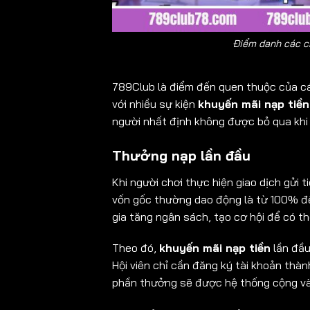
Điểm danh các ch
789Club là điểm đến quen thuộc của cá
với nhiều sự kiện
khuyến mãi nạp tiền
người nhất định không được bỏ qua khi 
Thưởng nạp lần đầu
Khi người chơi thực hiện giao dịch gửi 
vốn gốc thường dao động là từ 100% đến
gia tăng ngân sách, tạo cơ hội để có 
Theo đó,
khuyến mãi nạp tiền
lần đầu
Hội viên chỉ cần đăng ký tài khoản thàn
phần thưởng sẽ được hệ thống cộng và